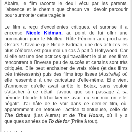
Abaire, le film raconte le deuil vécu par les parents,
l'absence et le chemin que chacun va devoir parcourir
pour surmonter cette tragédie.
Le film a reçu d'excellentes critiques, et surprise il a
encensé
Nicole Kidman,
au point de lui offrir une
nomination pour le Meilleur Rôle Féminin aux prochains
Oscars ! J'avoue que Nicole Kidman, une des actrices les
plus célèbres est pour moi un cas à part à Hollywood. Car
si elle est une des actrices qui travaillent le plus, ses films
rencontrent à l'inverse peu de succès et certains sont très
critiqués. Elle peut enchainer de vrais rôles (et des films
très intéressants) puis des films trop lisses (
Australia)
où
elle ressemble à une caricature d'elle-même. Elle vient
d'annoncer qu'elle avait arrêté le Botox, sans vouloir
s'attacher à ce détail, j'avoue que son passage à sa
période blonde hitchockienne avait eu sur moi un effet
négatif. J'ai hâte de le voir dans ce dernier film, où
apparemment on retrouve l'actrice talentueuse, celle de
The Others
(Les Autres) et
de The Hours
, où il y a
quelques années de
To die for
(Prête à tout).