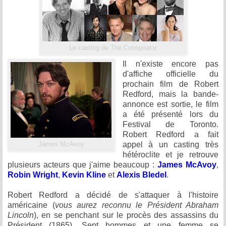
Le casting de The Conspirator
Il n'existe encore pas
d'affiche officielle du
prochain film de Robert
Redford, mais la bande-
annonce est sortie, le film
a été présenté lors du
Festival de Toronto.
Robert Redford a fait
appel à un casting très
James McAvoy
hétéroclite et je retrouve
plusieurs acteurs que j'aime beaucoup :
James McAvoy
,
Robin Wright
,
Kevin Kline
et
Alexis Bledel
.
Robert Redford a décidé de s'attaquer à l'histoire
américaine (
vous aurez reconnu le Président Abraham
Lincoln
), en se penchant sur le procès des assassins du
Président (1865). Sept hommes et une femme se