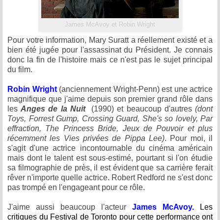
James McAvoy et Robin Wright
Pour votre information, Mary Suratt a réellement existé et a
bien été jugée pour l'assassinat du Président. Je connais
donc la fin de l'histoire mais ce n'est pas le sujet principal
du film.
Robin Wright
(anciennement Wright-Penn) est une actrice
magnifique que j'aime depuis son premier grand rôle dans
les
Anges de la Nui
t
(1990) et beaucoup d'autres
(dont
Toys, Forrest Gump, Crossing Guard, She's so lovely, Par
effraction, The Princess Bride, Jeux de Pouvoir et plus
récemment les Vies privées de Pippa Lee)
. Pour moi, il
s'agit d'une actrice incontournable du cinéma américain
mais dont le talent est sous-estimé, pourtant si l'on étudie
sa filmographie de près, il est évident que sa carrière ferait
rêver n'importe quelle actrice. Robert Redford ne s'est donc
pas trompé en l'engageant pour ce rôle.
J'aime aussi beaucoup l'acteur
James McAvoy.
Les
critiques du Festival de Toronto pour cette performance ont