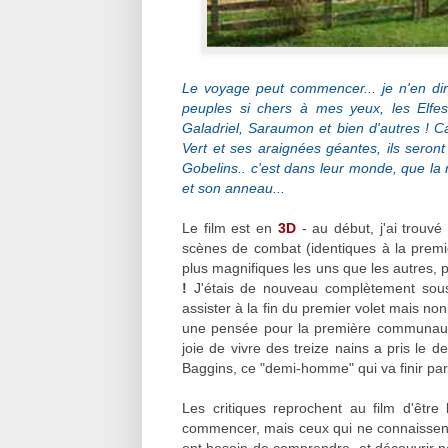
Le voyage peut commencer... je n'en dira
peuples si chers à mes yeux, les Elfes
Galadriel, Saraumon et bien d'autres ! C
Vert et ses araignées géantes, ils seron
Gobelins.. c'est dans leur monde, que la 
et son anneau...
Le film est en
3D
- au début, j'ai trouvé
scènes de combat (identiques à la premiè
plus magnifiques les uns que les autres, 
!
J'étais de nouveau complètement sou
assister à la fin du premier volet mais non
une pensée pour la première communau
joie de vivre des treize nains a pris le 
Baggins, ce "demi-homme" qui va finir par
Les critiques reprochent au film d'êtr
commencer, mais ceux qui ne connaissent 
ont besoin de comprendre, et découvrir p