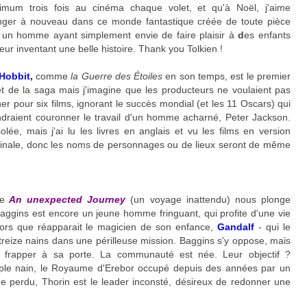
imum trois fois au cinéma chaque volet, et qu'à Noël, j'aime
nger à nouveau dans ce monde fantastique créée de toute pièce
 un homme ayant simplement envie de faire plaisir à
d
es enfants
leur inventant une belle histoire. Thank you Tolkien !
Hobbit,
comme
la Guerre des Étoiles
en son temps, est le premier
et de la saga mais j'imagine que les producteurs ne voulaient pas
ner pour six films, ignorant le succès mondial (et les 11 Oscars) qui
ndraient couronner le travail d'un homme acharné, Peter Jackson.
olée, mais j'ai lu les livres en anglais et vu les films en version
ginale, donc les noms de personnages ou de lieux seront de même
le
An unexpected Journey
(un voyage inattendu) nous plonge
Baggins est encore un jeune homme fringuant, qui profite d'une vie
alors que réapparait le magicien de son enfance,
Gandalf
- qui le
reize nains dans une périlleuse mission. Baggins s'y oppose, mais
t frapper à sa porte. La communauté est née. Leur objectif ?
ple nain, le Royaume d'Erebor occupé depuis des années par un
ône perdu, Thorin est le leader inconsté, désireux de redonner une