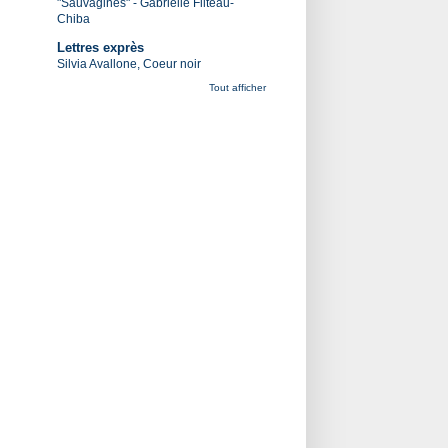
"Sauvagines" - Gabrielle Filteau-
Chiba
Lettres exprès
Silvia Avallone, Coeur noir
Tout afficher