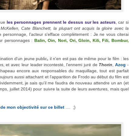
 que
les personnages prennent le dessus sur les acteurs
, car si
 McKellen, Cate Blanchett, la plupart ont acquis la gloire avec la
e personnage, l'acteur s'efface complètement : Je ne vous citerai
ur personnages :
Balin, Oin, Nori, Ori, Gloin, Kili, Fili, Bombur,
ination d'un jeune public
,
il n'en est pas de même pour le film : les
s, et avec leur leader incontesté, l'ennemi juré de
Thorin
,
Azog
-
, chapeau encore aux responsables du maquillage, tout est parfait
ujours aussi attachant et l'apparition de Frodo au début du film est
n évidemment, je sais qu'il me faudra de nouveau attendre un an (et
ps, juillet 2014) pour suivre la suite de leurs aventures, mais quel
de mon objectivité sur ce billet
.... ;)