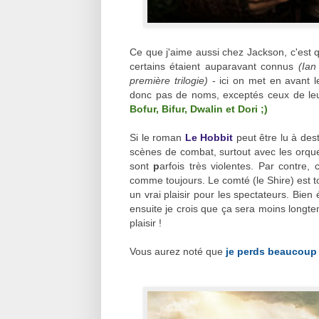
Ce que j'aime aussi chez Jackson, c'est
certains étaient auparavant connus
(Ian
première trilogie)
- ici on met en avant l
donc pas de noms, exceptés ceux de le
Bofur, Bifur, Dwalin et Dori ;)
Si le roman
Le Hobbit
peut être lu à dest
scènes de combat, surtout avec les orque
sont
p
arfois très violentes. Par contre
comme toujours. Le comté (le Shire) est to
un vrai plaisir pour les spectateurs. Bie
ensuite je crois que ça sera moins longtem
plaisir !
Vous aurez noté que
je perds beaucoup 