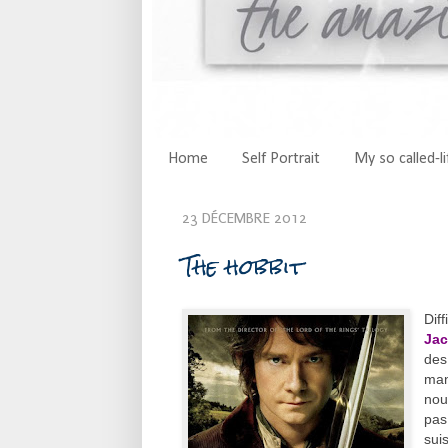
Home
Self Portrait
My so called-li
23 DÉCEMBRE 2012
The hobbit
Dif
Ja
des
man
nou
pas
sui