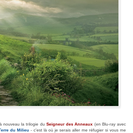
 à nouveau la trilogie du
Seigneur des Anneaux
(en Blu-ray avec
Terre du Milieu
- c'est là où je serais aller me réfugier si vous me