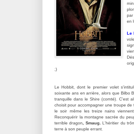
min
plo
par
en 
Le 
vol
sig
vie
Dés
ori
;)
Le Hobbit, dont le premier volet s'intitu
soixante ans en arrière, alors que Bilbo 
tranquille dans le Shire (comté). C'est 
choisit pour accompagner une troupe de t
le soir même les treize nains viennen
Reconquérir la montagne sacrée du peu
terrible dragon
, Smaug.
L'héritier du tr
terre à son peuple errant.