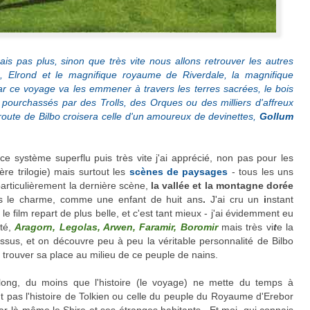
is pas plus, sinon que très vite nous allons retrouver les autres
, Elrond et le magnifique royaume de Riverdale, la magnifique
ar ce voyage va les emmener à travers les terres sacrées, le bois
t pourchassés par des Trolls, des Orques ou des milliers d'affreux
route de Bilbo croisera celle d'un amoureux de devinettes,
Gollum
 ce système superflu puis très vite j'ai apprécié, non pas pour les
re trilogie) mais surtout les
scènes de paysages
- tous les uns
particulièrement la dernière scène,
la vallée et la montagne dorée
s le charme, comme une enfant de huit ans
.
J'ai cru un
i
nstant
 le film repart de plus belle, et c'est tant mieux - j'ai évidemment eu
té,
Aragorn, Legolas, Arwen, Faramir, Boromir
mais très vi
t
e la
dessus, et on découvre peu à peu la véritable personnalité de Bilbo
 trouver sa place au milieu de ce peuple de nains.
e long, du moins que l'histoire (le voyage) ne mette du temps à
pas l'histoire de Tolkien ou celle du peuple du Royaume d'Erebor
ar là-même le Shire et ses étranges habitants. Et moi, qui connais