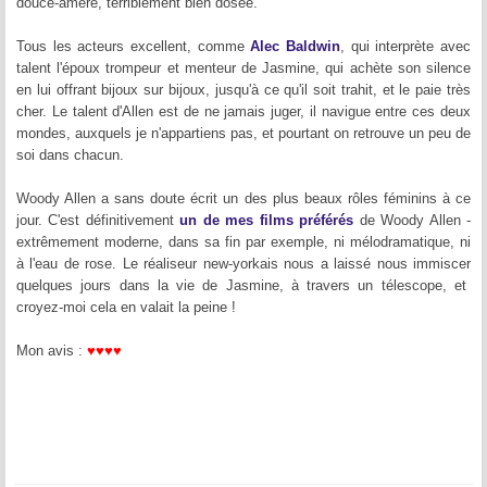
douce-amère, terriblement bien dosée.
Tous les acteurs excellent, comme
Alec Baldwin
, qui interprète avec
talent l'époux trompeur et menteur de Jasmine, qui achète son silence
en lui offrant bijoux sur bijoux, jusqu'à ce qu'il soit trahit, et le paie très
cher. Le talent d'Allen est de ne jamais juger, il navigue entre ces deux
mondes, auxquels je n'appartiens pas, et pourtant on retrouve un peu de
soi dans chacun.
Woody Allen a sans doute écrit un des plus beaux rôles féminins à ce
jour. C'est définitivement
un de mes films préférés
de Woody Allen -
extrêmement moderne, dans sa fin par exemple, ni mélodramatique, ni
à l'eau de rose. Le réaliseur new-yorkais nous a laissé nous immiscer
quelques jours dans la vie de Jasmine, à travers un télescope, et
croyez-moi cela en valait la peine !
Mon avis :
♥
♥
♥
♥