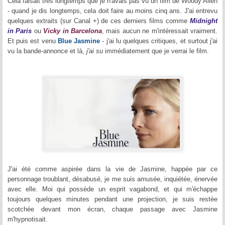
Cela faisait très longtemps que je n'avais pas vu un film de Woody Allen
- quand je dis longtemps, cela doit faire au moins cinq ans. J'ai entrevu
quelques extraits (sur Canal +) de ces derniers films comme
Midnight
in Paris
ou
Vicky in Barcelona
, mais aucun ne m'intéressait vraiment.
Et puis est venu
Blue Jasmine
- j'ai lu quelques critiques, et surtout j'ai
vu la bande-annonce et là,
j'ai su
immédiatement que je verrai le film.
J'ai été comme aspirée dans la vie de Jasmine, happée par ce
personnage troublant, désabusé, je me suis amusée, inquiétée, énervée
avec elle. Moi qui possède un esprit vagabond, et qui m'échappe
toujours quelques minutes pendant une projection, je suis restée
scotchée devant mon écran, chaque passage avec Jasmine
m'hypnotisait.