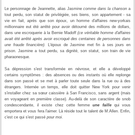
Le personnage de Jeannette, alias Jasmine
comme dans la chanson
a
tout perdu, son statut de privilégiée, ses biens, son appartement - sa
vie en fait, après que son époux, un homme d'affaires new-yorkais
millionnaire eut été arrêté pour avoir détourné des millions de dollars,
dans une escroquerie à la Bernie Madoff
(ce véritable homme d'affaires
avait été arrêté après avoir escroqué des centaines de personnes dans
une fraude financière).
L'époux de Jasmine met fin à ses jours en
prison. Jasmine a tout perdu, sa dignité, son statut, son train de vie
pharaonesque.
Sa dépression s'est transformée en névrose, et elle a développé
certains symptômes : des absences ou des instants où elle replonge
dans son passé et se met à parler toute seule dans la rue ou à des
étrangers. Internée un temps, elle doit quitter New York pour venir
s'installer chez sa sœur caissière à San Francisco, sans argent (mais
en voyageant en première classe). Au-delà de son caractère de snob
condescendante, il existe chez cette femme
une faille
qui vous
emportera et vous fera l'aimer. Là réside tout le talent de M.Allen. Enfin,
c'est ce qui s'est passé
pour moi
.