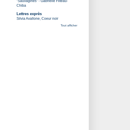
"Sauvagines" - Gabrielle Filteau-
Chiba
Lettres exprès
Silvia Avallone, Coeur noir
Tout afficher