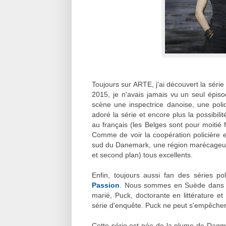
Toujours sur ARTE, j'ai découvert la sér
2015, je n'avais jamais vu un seul épiso
scène une inspectrice danoise, une polic
adoré la série et encore plus la possibili
au français (les Belges sont pour moitié 
Comme de voir la coopération policièr
sud du Danemark, une région marécageus
et second plan) tous excellents.
Enfin, toujours aussi fan des séries po
Passion
. Nous sommes en Suède dans le
marié, Puck, doctorante en littérature et 
série d'enquête. Puck ne peut s'empêcher
Cette série est née de la plume de Dagma