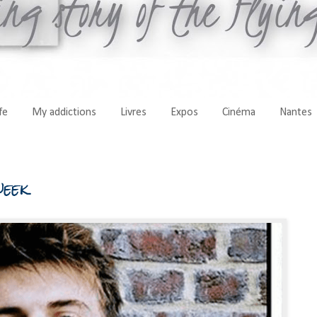
fe
My addictions
Livres
Expos
Cinéma
Nantes
week