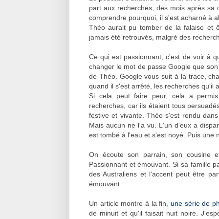
part aux recherches, des mois après sa d
comprendre pourquoi, il s'est acharné à al
Théo aurait pu tomber de la falaise et ê
jamais été retrouvés, malgré des recherch
Ce qui est passionnant, c'est de voir à q
changer le mot de passe Google que son c
de Théo. Google vous suit à la trace, cha
quand il s'est arrêté, les recherches qu'il 
Si cela peut faire peur, cela a permis
recherches, car ils étaient tous persuadés
festive et vivante. Théo s'est rendu dan
Mais aucun ne l'a vu. L'un d'eux a dispar
est tombé à l'eau et s'est noyé. Puis une 
On écoute son parrain, son cousine e
Passionnant et émouvant. Si sa famille pa
des Australiens et l'accent peut être pa
émouvant.
Un article montre à la fin,
une série de p
de minuit et qu'il faisait nuit noire. J'