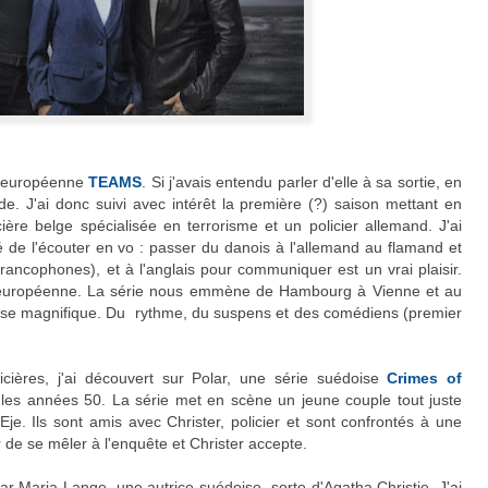
ie européenne
TEAMS
. Si j'avais entendu parler d'elle à sa sortie, en
de. J'ai donc suivi avec intérêt la première (?) saison mettant en
ière belge spécialisée en terrorisme et un policier allemand. J'ai
té de l'écouter en vo : passer du danois à l'allemand au flamand et
francophones), et à l'anglais pour communiquer est un vrai plaisir.
e européenne. La série nous emmène de Hambourg à Vienne et au
e magnifique. Du rythme, du suspens et des comédiens (premier
licières, j'ai découvert sur Polar, une série suédoise
Crimes of
s années 50. La série met en scène un jeune couple tout juste
Eje. Ils sont amis avec Christer, policier et sont confrontés à une
 de se mêler à l'enquête et Christer accepte.
r Maria Lange, une autrice suédoise, sorte d'Agatha Christie. J'ai