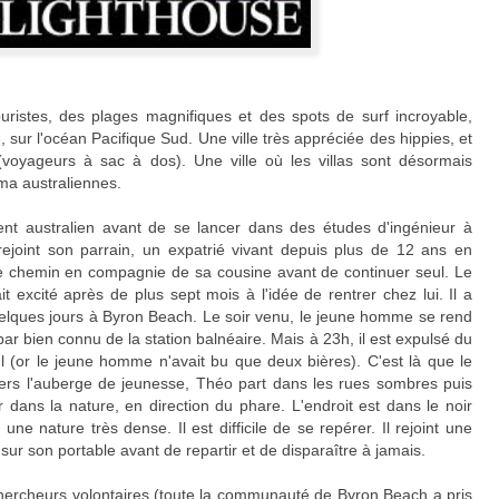
uristes, des plages magnifiques et des spots de surf incroyable,
sur l'océan Pacifique Sud. Une ville très appréciée des hippies, et
 (voyageurs à sac à dos). Une ville où les villas sont désormais
éma australiennes.
nent australien avant de se lancer dans des études d'ingénieur à
d rejoint son parrain, un expatrié vivant depuis plus de 12 ans en
 de chemin en compagnie de sa cousine avant de continuer seul. Le
t excité après de plus sept mois à l'idée de rentrer chez lui. Il a
elques jours à Byron Beach. Le soir venu, le jeune homme se rend
bar bien connu de la station balnéaire. Mais à 23h, il est expulsé du
ul (or le jeune homme n'avait bu que deux bières). C'est là que le
ers l'auberge de jeunesse, Théo part dans les rues sombres puis
 dans la nature, en direction du phare. L'endroit est dans le noir
une nature très dense. Il est difficile de se repérer. Il rejoint une
ur son portable avant de repartir et de disparaître à jamais.
 chercheurs volontaires (toute la communauté de Byron Beach a pris