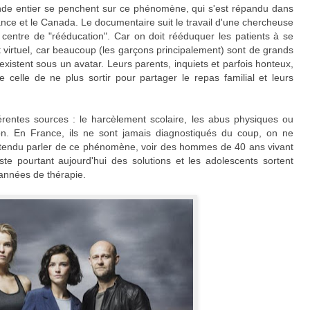
nde entier se penchent sur ce phénomène, qui s'est répandu dans
nce et le Canada. Le documentaire suit le travail d'une chercheuse
centre de "rééducation". Car on doit rééduquer les patients à se
t virtuel, car beaucoup (les garçons principalement) sont de grands
 existent sous un avatar. Leurs parents, inquiets et parfois honteux,
elle de ne plus sortir pour partager le repas familial et leurs
férentes sources : le harcèlement scolaire, les abus physiques ou
ion. En France, ils ne sont jamais diagnostiqués du coup, on ne
à entendu parler de ce phénomène, voir des hommes de 40 ans vivant
iste pourtant aujourd'hui des solutions et les adolescents sortent
 années de thérapie.