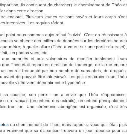
isparition, ils continuent de chercher) le cheminement de Théo et
ler dans cette direction.
tre englouti. Plusieurs jeunes se sont noyés et leurs corps n'ont
es intensives. Les requins rôdent.
uel point nous sommes aujourd'hui "suivis". C'est en réussissant à
ousin va obtenir des milliers de données sur les dernières heures
que mètre, à quelle allure (Théo a couru sur une partie du trajet),
a fait, les photos vues, etc.
 aux autorités et aux volontaires de modifier totalement leurs
 que Théo était reparti en direction de l'auberge, de la rue encore
s un endroit fréquenté par bon nombre de sans-abris, de drogués.
u avant de pouvoir être interviewé. Les policiers croient que Théo
nouvelle vidéo vient démentir cette hypothèse...
t sa cousine, son père - on a envie que Théo réapparaisse.
rle en français (on entend des extraits), on entend principalement
rfois très fort. Une cérémonie aborigène est organisée, c'est très
hotos
du cheminement de Théo, mais rappelez-vous qu'il était plus
espère vraiment que sa disparition trouvera un jour réponse pour sa