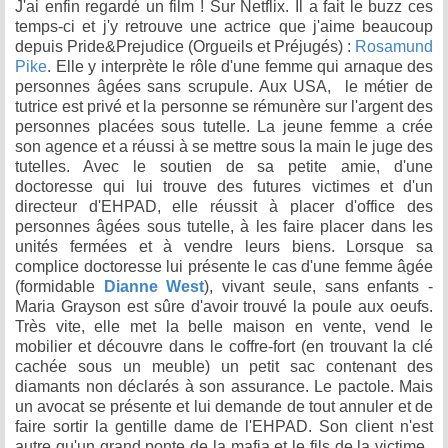
J'ai enfin regardé un film ! Sur Netflix. Il a fait le buzz ces
temps-ci et j'y retrouve une actrice que j'aime beaucoup
depuis Pride&Prejudice (Orgueils et Préjugés) :
Rosamund
Pike
. Elle y interprète le rôle d'une femme qui arnaque des
personnes âgées sans scrupule. Aux USA, le métier de
tutrice est privé et la personne se rémunère sur l'argent des
personnes placées sous tutelle. La jeune femme a crée
son agence et a réussi à se mettre sous la main le juge des
tutelles. Avec le soutien de sa petite amie, d'une
doctoresse qui lui trouve des futures victimes et d'un
directeur d'EHPAD, elle réussit à placer d'office des
personnes âgées sous tutelle, à les faire placer dans les
unités fermées et à vendre leurs biens. Lorsque sa
complice doctoresse lui présente le cas d'une femme âgée
(formidable
Dianne West
), vivant seule, sans enfants -
Maria Grayson est sûre d'avoir trouvé la poule aux oeufs.
Très vite, elle met la belle maison en vente, vend le
mobilier et découvre dans le coffre-fort (en trouvant la clé
cachée sous un meuble) un petit sac contenant des
diamants non déclarés à son assurance. Le pactole. Mais
un avocat se présente et lui demande de tout annuler et de
faire sortir la gentille dame de l'EHPAD. Son client n'est
autre qu'un grand ponte de la mafia et le fils de la victime..