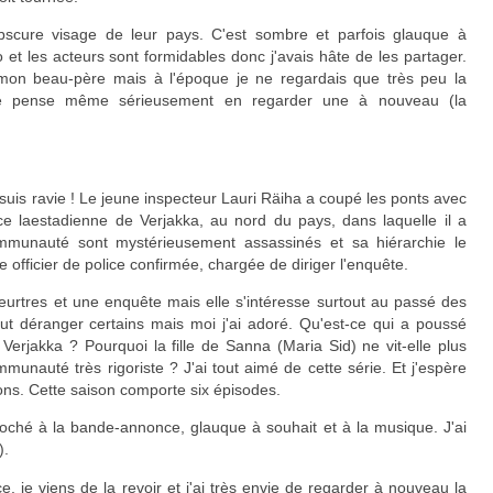
l'obscure visage de leur pays. C'est sombre et parfois glauque à
 et les acteurs sont formidables donc j'avais hâte de les partager.
t mon beau-père mais à l'époque je ne regardais que très peu la
r. Je pense même sérieusement en regarder une à nouveau (la
e suis ravie ! Le jeune inspecteur Lauri Räiha a coupé les ponts avec
ce laestadienne de Verjakka, au nord du pays, dans laquelle il a
ommunauté sont mystérieusement assassinés et sa hiérarchie le
fficier de police confirmée, chargée de diriger l'enquête.
meurtres et une enquête mais elle s'intéresse surtout au passé des
ut déranger certains mais moi j'ai adoré. Qu'est-ce qui a poussé
 Verjakka ? Pourquoi la fille de Sanna (Maria Sid) ne vit-elle plus
munauté très rigoriste ? J'ai tout aimé de cette série. Et j'espère
sons. Cette saison comporte six épisodes.
ccroché à la bande-annonce, glauque à souhait et à la musique. J'ai
).
, je viens de la revoir et j'ai très envie de regarder à nouveau la