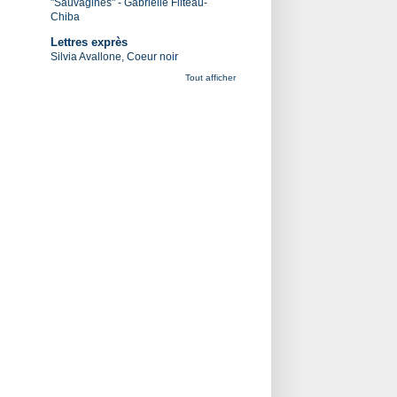
"Sauvagines" - Gabrielle Filteau-
Chiba
Lettres exprès
Silvia Avallone, Coeur noir
Tout afficher