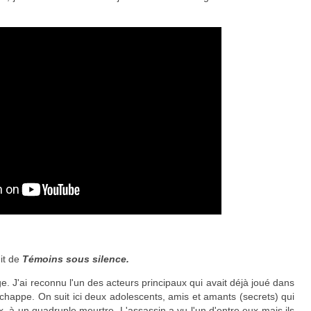
git de
Témoins sous silence.
. J'ai reconnu l'un des acteurs principaux qui avait déjà joué dans
chappe. On suit ici deux adolescents, amis et amants (secrets) qui
x, à un quadruple meurtre. L'assassin a vu l'un d'entre eux mais ils