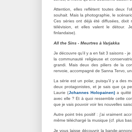
Attention, elles reflètent toutes deux 
souhait. Mais la photographie, le scénario
Ces séries ont déjà été diffusées, dixi
télévision, et elles valent le détou
finlandaise).
All the Sins - Meurtres à Varjakka
Je découvre qu'il y a en fait 3 saisons - j
la communauté religieuse et conservatri
grandi. Mais deux des piliers de la c
renvoie, accompagné de Sanna Tervo, une o
La série est un polar, puisqu'il y a des 
deux protagonistes, et je sais que ça pe
Laurie (
Johannes Holopainen)
a quitté
avec elle ? Et à quoi ressemble cette com
que je vais pouvoir voir les nouvelles sai
Autre point très positif : j'ai vraiment a
même téléchargé la musique (cf. plus bas
Je vous laisse découvrir la bande-annonce