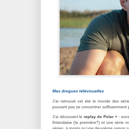
Mes drogues télévisuelles
J'ai retrouvé cet été le monde des séri
pouvant pas se concentrer suffisamment p
J'ai découvert le
replay de Polar +
- exce
finlandaise (la première?) et une série n
séries, à moins qu'une deuxième saison s