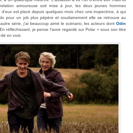
r relation amoureuse soit mise à jour, les deux jeunes hommes
n d'eux est placé depuis quelques mois chez une inspectrice, à qui
 Oslo pour un job plus pépère et soudainement elle se retrouve au
autre série, j'ai beaucoup aimé le scénario, les acteurs dont
Odin
n réfléchissant, je pense l'avoir regardé sur Polar + sous son titre
ardé en vost.