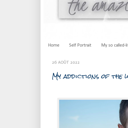
Home
Self Portrait
My so called-li
26 AOÛT 2022
My addictions of the 