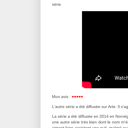
série.
♥
♥
♥
♥
♥
Mon avis :
L'autre série a été diffusée sur Arte. Il s'a
La série a été diffusée en 2014 en Norvège
une autre série très bien dont le nom m'é
aiment faire assistent une nuit, malgré eu