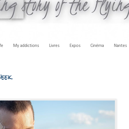
fe
My addictions
Livres
Expos
Cinéma
Nantes
week