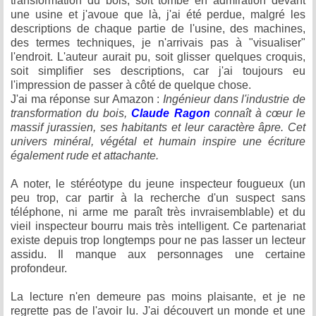
transformation du bois, soit tombé en admiration devant
une usine et j'avoue que là, j'ai été perdue, malgré les
descriptions de chaque partie de l'usine, des machines,
des termes techniques, je n'arrivais pas à "visualiser"
l'endroit. L'auteur aurait pu, soit glisser quelques croquis,
soit simplifier ses descriptions, car j'ai toujours eu
l'impression de passer à côté de quelque chose.
J'ai ma réponse sur Amazon :
Ingénieur dans l'industrie de
transformation du bois,
Claude Ragon
connaît à cœur le
massif jurassien, ses habitants et leur caractère âpre. Cet
univers minéral, végétal et humain inspire une écriture
également rude et attachante.
A noter, le stéréotype du jeune inspecteur fougueux (un
peu trop, car partir à la recherche d'un suspect sans
téléphone, ni arme me paraît très invraisemblable) et du
vieil inspecteur bourru mais très intelligent. Ce partenariat
existe depuis trop longtemps pour ne pas lasser un lecteur
assidu. Il manque aux personnages une certaine
profondeur.
La lecture n'en demeure pas moins plaisante, et je ne
regrette pas de l'avoir lu. J'ai découvert un monde et une