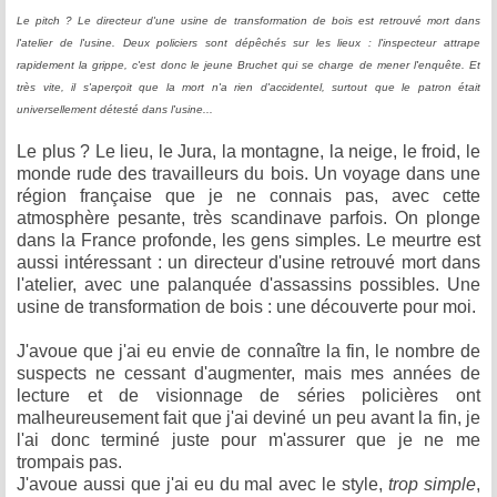
Le pitch ? Le directeur d'une usine de transformation de bois est retrouvé mort dans
l'atelier de l'usine. Deux policiers sont dépêchés sur les lieux : l'inspecteur attrape
rapidement la grippe, c'est donc le jeune Bruchet qui se charge de mener l'enquête. Et
très vite, il s'aperçoit que la mort n'a rien d'accidentel, surtout que le patron était
universellement détesté dans l'usine...
Le plus ? Le lieu, le Jura, la montagne, la neige, le froid, le
monde rude des travailleurs du bois. Un voyage dans une
région française que je ne connais pas, avec cette
atmosphère pesante, très scandinave parfois. On plonge
dans la France profonde, les gens simples. Le meurtre est
aussi intéressant : un directeur d'usine retrouvé mort dans
l'atelier, avec une palanquée d'assassins possibles. Une
usine de transformation de bois : une découverte pour moi.
J'avoue que j'ai eu envie de connaître la fin, le nombre de
suspects ne cessant d'augmenter, mais mes années de
lecture et de visionnage de séries policières ont
malheureusement fait que j'ai deviné un peu avant la fin, je
l'ai donc terminé juste pour m'assurer que je ne me
trompais pas.
J'avoue aussi que j'ai eu du mal avec le style,
trop simple
,