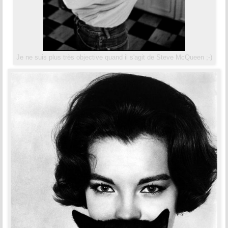
Je ne suis plus très objective quand il s'agit de Steve McQueen ;-)