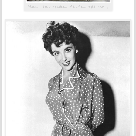
Marlon - I'm so jealous of that cat right now ;-)