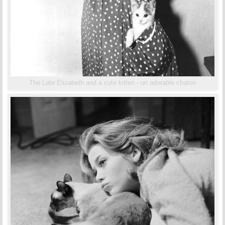
The Late Elizabeth and a cute kitten - un adorable chaton