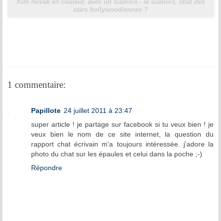
Kim Novak en couleur, avec un siamois - le siamois, chat des
stars hollywoodiennes ?
1 commentaire:
Papillote
24 juillet 2011 à 23:47
super article ! je partage sur facebook si tu veux bien ! je
veux bien le nom de ce site internet, la question du
rapport chat écrivain m'a toujours intéressée. j'adore la
photo du chat sur les épaules et celui dans la poche ;-)
Répondre