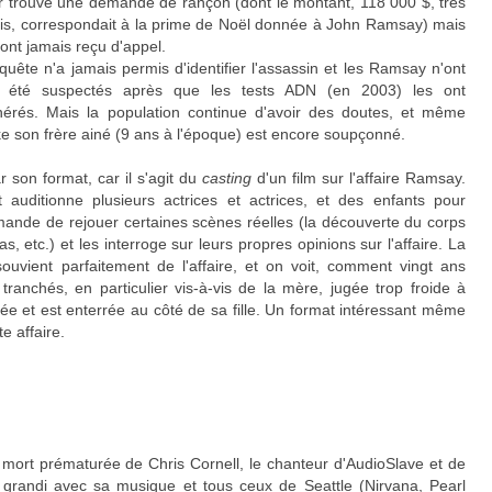
r trouvé une demande de rançon (dont le montant, 118 000 $, très
is, correspondait à la prime de Noël donnée à John Ramsay) mais
n'ont jamais reçu d'appel.
quête n'a jamais permis d'identifier l'assassin et les Ramsay n'ont
s été suspectés après que les tests ADN (en 2003) les ont
nérés. Mais la population continue d'avoir des doutes, et même
e son frère ainé (9 ans à l'époque) est encore soupçonné.
 son format, car il s'agit du
casting
d'un film sur l'affaire Ramsay.
 auditionne plusieurs actrices et actrices, et des enfants pour
demande de rejouer certaines scènes réelles (la découverte du corps
, etc.) et les interroge sur leurs propres opinions sur l'affaire. La
ouvient parfaitement de l'affaire, et on voit, comment vingt ans
tranchés, en particulier vis-à-vis de la mère, jugée trop froide à
 et est enterrée au côté de sa fille. Un format intéressant même
e affaire.
mort prématurée de Chris Cornell, le chanteur d'AudioSlave et de
 grandi avec sa musique et tous ceux de Seattle (Nirvana, Pearl