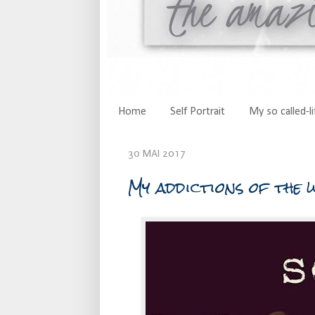
Home
Self Portrait
My so called-li
30 MAI 2017
My addictions of the 