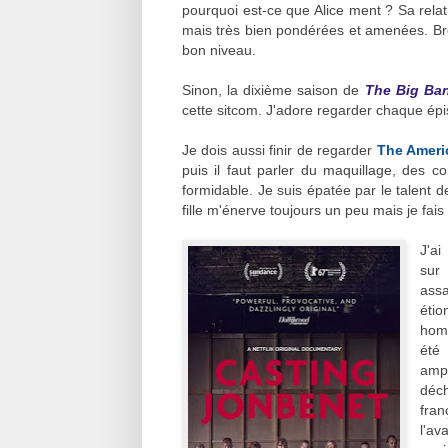
pourquoi est-ce que Alice ment ? Sa rela
mais très bien pondérées et amenées. Bre
bon niveau.
Sinon, la dixième saison de
The Big Ba
cette sitcom. J'adore regarder chaque ép
Je dois aussi finir de regarder
The Ameri
puis il faut parler du maquillage, des co
formidable. Je suis épatée par le talent 
fille m'énerve toujours un peu mais je fais 
J'a
sur 
ass
étio
homm
été
ampl
déch
fran
l'av