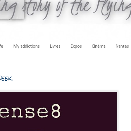
fe
My addictions
Livres
Expos
Cinéma
Nantes
week