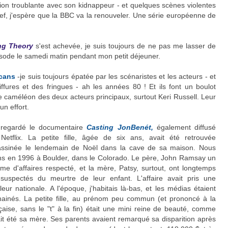
tion troublante avec son kidnappeur - et quelques scènes violentes
f, j'espère que la BBC va la renouveler. Une série européenne de
ng Theory
s'est achevée, je suis toujours de ne pas me lasser de
isode le samedi matin pendant mon petit déjeuner.
cans
-je suis toujours épatée par les scénaristes et les acteurs - et
iffures et des fringues - ah les années 80 ! Et ils font un boulot
de caméléon des deux acteurs principaux, surtout Keri Russell. Leur
un effort.
i regardé le documentaire
Casting JonBenét,
également diffusé
Netflix. La petite fille, âgée de six ans, avait été retrouvée
assinée le lendemain de Noël dans la cave de sa maison. Nous
ns en 1996 à Boulder, dans le Colorado. Le père, John Ramsay un
e d'affaires respecté, et la mère, Patsy, surtout, ont longtemps
 suspectés du meurtre de leur enfant. L'affaire avait pris une
eur nationale. A l'époque, j'habitais là-bas, et les médias étaient
ainés. La petite fille, au prénom peu commun (et prononcé à la
çaise, sans le "t" à la fin) était une mini reine de beauté, comme
ait été sa mère. Ses parents avaient remarqué sa disparition après