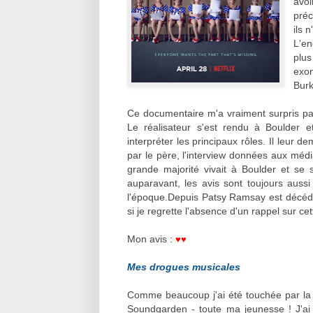
avoi
préc
ils 
L'en
plu
exo
Burk
Ce documentaire m'a vraiment surpris par
Le réalisateur s'est rendu à Boulder et
interpréter les principaux rôles. Il leur 
par le père, l'interview données aux médias
grande majorité vivait à Boulder et se s
auparavant, les avis sont toujours aussi 
l'époque.Depuis Patsy Ramsay est décédée
si je regrette l'absence d'un rappel sur cett
Mon avis :
♥
♥
Mes drogues musicales
Comme beaucoup j'ai été touchée par la 
Soundgarden - toute ma jeunesse ! J'ai