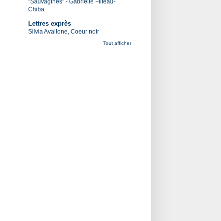
"Sauvagines" - Gabrielle Filteau-
Chiba
Lettres exprès
Silvia Avallone, Coeur noir
Tout afficher