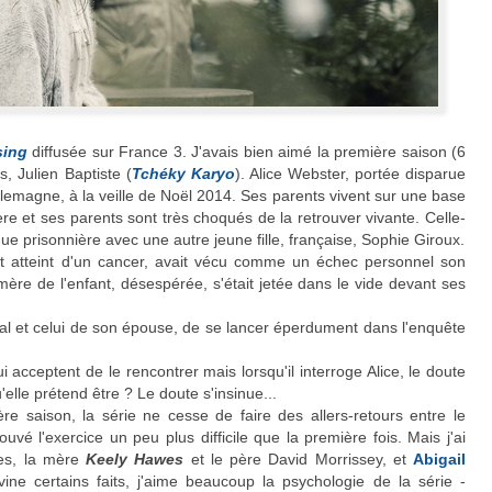
sing
diffusée sur France 3. J'avais bien aimé la première saison (6
s, Julien Baptiste (
Tchéky Karyo
). Alice Webster, portée disparue
lemagne, à la veille de Noël 2014. Ses parents vivent sur une base
ère et ses parents sont très choqués de la retrouver vivante. Celle-
ue prisonnière avec une autre jeune fille, française, Sophie Giroux.
 et atteint d'un cancer, avait vécu comme un échec personnel son
mère de l'enfant, désespérée, s'était jetée dans le vide devant ses
ical et celui de son épouse, de se lancer éperdument dans l'enquête
i acceptent de le rencontrer mais lorsqu'il interroge Alice, le doute
u'elle prétend être ? Le doute s'insinue...
e saison, la série ne cesse de faire des allers-retours entre le
ouvé l'exercice un peu plus difficile que la première fois. Mais j'ai
les, la mère
Keely Hawes
et le père David Morrissey, et
Abigail
vine certains faits, j'aime beaucoup la psychologie de la série -