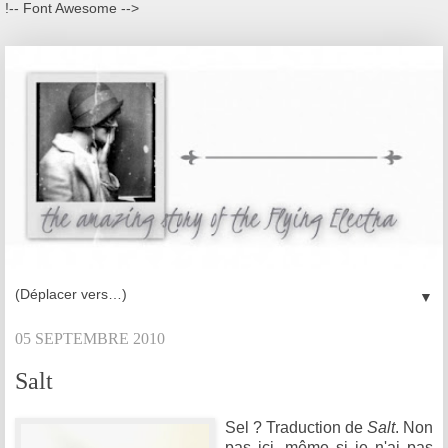
!-- Font Awesome -->
▼
05 SEPTEMBRE 2010
Salt
Sel ? Traduction de
Salt
. Non
pas ici, même si je n'ai pas