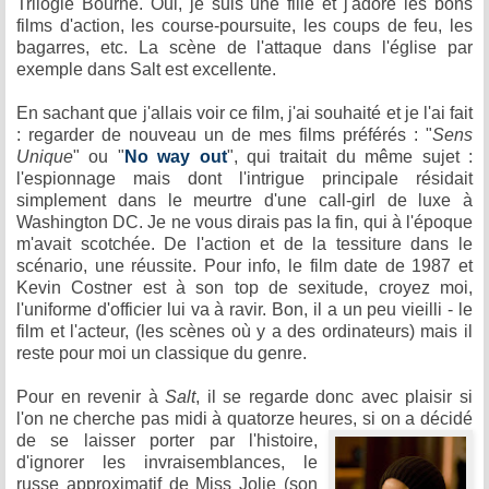
Trilogie Bourne. Oui, je suis une fille et j'adore les bons
films d'action, les course-poursuite, les coups de feu, les
bagarres, etc. La scène de l'attaque dans l'église par
exemple dans Salt est excellente.
En sachant que j'allais voir ce film, j'ai souhaité et je l'ai fait
: regarder de nouveau un de mes films préférés : "
Sens
Unique
" ou "
No way out
", qui traitait du même sujet :
l'espionnage mais dont l'intrigue principale résidait
simplement dans le meurtre d'une call-girl de luxe à
Washington DC. Je ne vous dirais pas la fin, qui à l'époque
m'avait scotchée. De l'action et de la tessiture dans le
scénario, une réussite. Pour info, le film date de 1987 et
Kevin Costner est à son top de sexitude, croyez moi,
l'uniforme d'officier lui va à ravir. Bon, il a un peu vieilli - le
film et l'acteur, (les scènes où y a des ordinateurs) mais il
reste pour moi un classique du genre.
Pour en revenir à
Salt
, il se regarde donc avec plaisir si
l'on ne cherche pas midi à quatorze heures, si on a décidé
de
se laisser porter par l'histoire,
d'ignorer les invraisemblances, le
russe approximatif de Miss Jolie (son