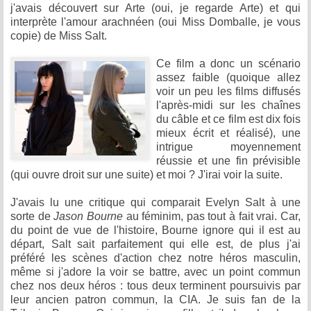
j'avais découvert sur Arte (oui, je regarde Arte) et qui
interprète l'amour arachnéen (oui Miss Domballe, je vous
copie) de Miss Salt.
Ce film a donc un scénario
assez faible (quoique allez
voir un peu les films diffusés
l'après-midi sur les chaînes
du câble et ce film est dix fois
mieux écrit et réalisé), une
intrigue moyennement
réussie et une fin prévisible
(qui ouvre droit sur une suite) et moi ? J'irai voir la suite.
J'avais lu une critique qui comparait Evelyn Salt à une
sorte de
Jason Bourne
au féminim, pas tout à fait vrai. Car,
du point de vue de l'histoire, Bourne ignore qui il est au
départ, Salt sait parfaitement qui elle est, de plus j'ai
préféré les scènes d'action chez notre héros masculin,
même si j'adore la voir se battre, avec un point commun
chez nos deux héros : tous deux terminent poursuivis par
leur ancien patron commun, la CIA. Je suis fan de la