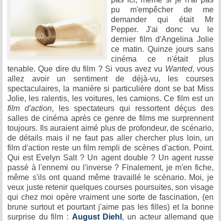
pu m'empêcher de me
demander qui était Mr
Pepper. J'ai donc vu le
dernier film d'Angelina Jolie
ce matin. Quinze jours sans
cinéma ce n'était plus
tenable. Que dire du film ? Si vous avez vu
Wanted
, vous
allez avoir un sentiment de déjà-vu, les courses
spectaculaires, la manière si particulière dont se bat Miss
Jolie, les ralentis, les voitures, les camions. Ce film est un
film d'action
, les spectateurs qui ressortent déçus des
salles de cinéma après ce genre de films me surprennent
toujours. Ils auraient aimé plus de profondeur, de scénario,
de détails mais il ne faut pas aller chercher plus loin, un
film d'action reste un film rempli de scènes d'action. Point.
Qui est Evelyn Salt ? Un agent double ? Un agent russe
passé à l'ennemi ou l'inverse ? Finalement, je m'en fiche,
même s'ils ont quand même travaillé le scénario. Moi, je
veux juste retenir quelques courses poursuites, son visage
qui chez moi opère vraiment une sorte de fascination, (en
brune surtout et pourtant j'aime pas les filles) et la bonne
surprise du film :
August Diehl
, un acteur allemand que