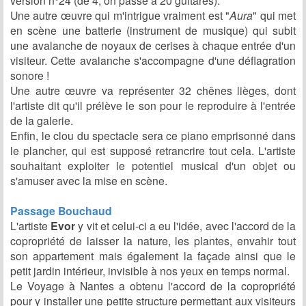
version n°24 (de 4, on passe à 20 guitares).
Une autre œuvre qui m'intrigue vraiment est "
Aura
" qui met
en scène une batterie (instrument de musique) qui subit
une avalanche de noyaux de cerises à chaque entrée d'un
visiteur. Cette avalanche s'accompagne d'une déflagration
sonore !
Une autre œuvre va représenter 32 chênes lièges, dont
l'artiste dit qu'il prélève le son pour le reproduire à l'entrée
de la galerie.
Enfin, le clou du spectacle sera ce piano emprisonné dans
le plancher, qui est supposé retrancrire tout cela. L'artiste
souhaitant exploiter le potentiel musical d'un objet ou
s'amuser avec la mise en scène.
Passage Bouchaud
L'artiste
Evor
y vit et celui-ci a eu l'idée, avec l'accord de la
copropriété de laisser la nature, les plantes, envahir tout
son appartement mais également la façade ainsi que le
petit jardin intérieur, invisible à nos yeux en temps normal.
Le Voyage à Nantes a obtenu l'accord de la copropriété
pour y installer une petite structure permettant aux visiteurs