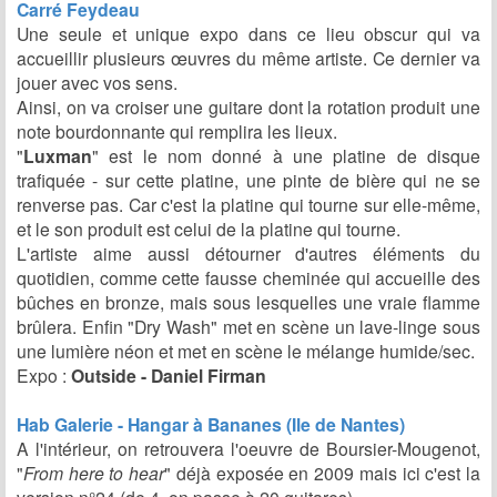
Carré Feydeau
Une seule et unique expo dans ce lieu obscur qui va
accueillir plusieurs œuvres du même artiste. Ce dernier va
jouer avec vos sens.
Ainsi, on va croiser une guitare dont la rotation produit une
note bourdonnante qui remplira les lieux.
"
Luxman
" est le nom donné à une platine de disque
trafiquée - sur cette platine, une pinte de bière qui ne se
renverse pas. Car c'est la platine qui tourne sur elle-même,
et le son produit est celui de la platine qui tourne.
L'artiste aime aussi détourner d'autres éléments du
quotidien, comme cette fausse cheminée qui accueille des
bûches en bronze, mais sous lesquelles une vraie flamme
brûlera. Enfin "Dry Wash" met en scène un lave-linge sous
une lumière néon et met en scène le mélange humide/sec.
Expo :
Outside - Daniel Firman
Hab Galerie - Hangar à Bananes (Ile de Nantes)
A l'intérieur, on retrouvera l'oeuvre de Boursier-Mougenot,
"
From here to hear
" déjà exposée en 2009 mais ici c'est la