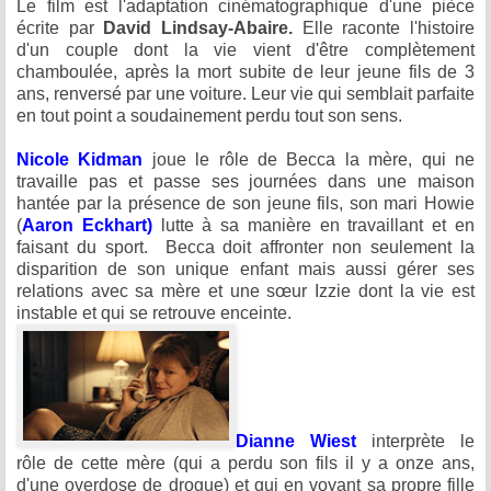
Le film est l'adaptation cinématographique d'une pièce
écrite par
David Lindsay-Abaire.
Elle raconte l'histoire
d'un couple dont la vie vient d'être complètement
chamboulée, après la mort subite de leur jeune fils de 3
ans, renversé par une voiture. Leur vie qui semblait parfaite
en tout point a soudainement perdu tout son sens.
Nicole Kidman
joue le rôle de Becca la mère, qui ne
travaille pas et passe ses journées dans une maison
hantée par la présence de son jeune fils, son mari Howie
(
Aaron Eckhart)
lutte à sa manière en travaillant et en
faisant du sport. Becca doit affronter non seulement la
disparition de son unique enfant mais aussi gérer ses
relations avec sa mère et une sœur Izzie dont la vie est
instable et qui se retrouve enceinte.
Dianne Wiest
interprète le
rôle de cette mère (qui a perdu son fils il y a onze ans,
d'une overdose de drogue) et qui en voyant sa propre fille