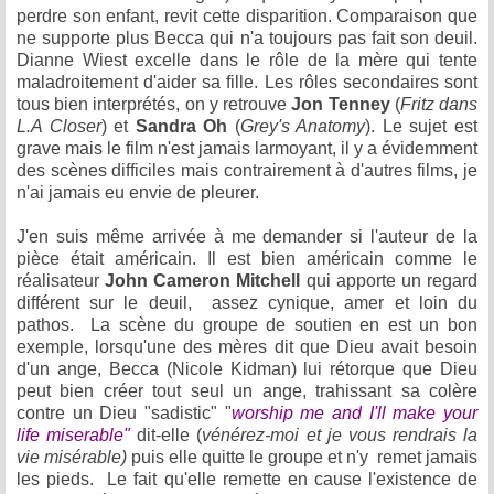
perdre son enfant, revit cette disparition. Comparaison que
ne supporte plus Becca qui n'a toujours pas fait son deuil.
Dianne Wiest excelle dans le rôle de la mère qui tente
maladroitement d'aider sa fille. Les rôles secondaires sont
tous bien interprétés, on y retrouve
Jon Tenney
(
Fritz dans
L.A Closer
) et
Sandra Oh
(
Grey's Anatomy
). Le sujet est
grave mais le film n'est jamais larmoyant, il y a évidemment
des scènes difficiles mais contrairement à d'autres films, je
n'ai jamais eu envie de pleurer.
J'en suis même arrivée à me demander si l'auteur de la
pièce était américain. Il est bien américain comme le
réalisateur
John Cameron Mitchell
qui apporte un regard
différent sur le deuil, assez cynique, amer et loin du
pathos. La scène du groupe de soutien en est un bon
exemple, lorsqu'une des mères dit que Dieu avait besoin
d'un ange, Becca (Nicole Kidman) lui rétorque que Dieu
peut bien créer tout seul un ange, trahissant sa colère
contre un Dieu "sadistic" "
worship me and I'll make your
life miserable"
dit-elle (
vénérez-moi et je vous rendrais la
vie misérable)
puis elle quitte le groupe et n'y remet jamais
les pieds. Le fait qu'elle remette en cause l'existence de