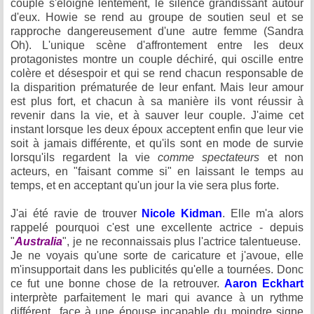
couple s'éloigne lentement, le silence grandissant autour
d'eux. Howie se rend au groupe de soutien seul et se
rapproche dangereusement d'une autre femme (Sandra
Oh). L'unique scène d'affrontement entre les deux
protagonistes montre un couple déchiré, qui oscille entre
colère et désespoir et qui se rend chacun responsable de
la disparition prématurée de leur enfant. Mais leur amour
est plus fort, et chacun à sa manière ils vont réussir à
revenir dans la vie, et à sauver leur couple. J'aime cet
instant lorsque les deux époux acceptent enfin que leur vie
soit à jamais différente, et qu'ils sont en mode de survie
lorsqu'ils regardent la vie
comme spectateurs
et non
acteurs, en "faisant comme si" en laissant le temps au
temps, et en acceptant qu'un jour la vie sera plus forte.
J'ai été ravie de trouver
Nicole Kidman
. Elle m'a alors
rappelé pourquoi c'est une excellente actrice - depuis
"
Australia
", je ne reconnaissais plus l'actrice talentueuse.
Je ne voyais qu'une sorte de caricature et j'avoue, elle
m'insupportait dans les publicités qu'elle a tournées. Donc
ce fut une bonne chose de la retrouver.
Aaron Eckhart
interprète parfaitement le mari qui avance à un rythme
différent face à une épouse incapable du moindre signe