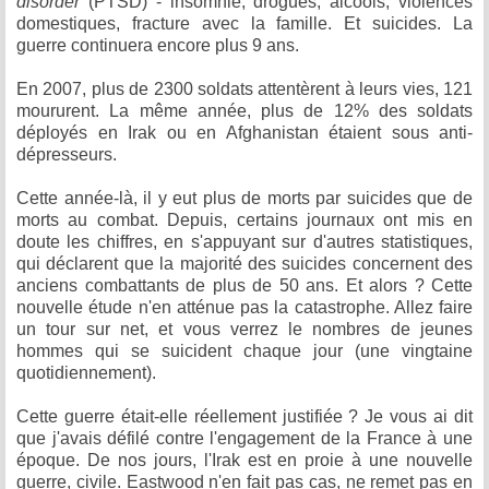
disorder
(PTSD) - insomnie, drogues, alcools, violences
domestiques, fracture avec la famille. Et suicides. La
guerre continuera encore plus 9 ans.
En 2007, plus de 2300 soldats attentèrent à leurs vies, 121
moururent. La même année, plus de 12% des soldats
déployés en Irak ou en Afghanistan étaient sous anti-
dépresseurs.
Cette année-là, il y eut plus de morts par suicides que de
morts au combat. Depuis, certains journaux ont mis en
doute les chiffres, en s'appuyant sur d'autres statistiques,
qui déclarent que la majorité des suicides concernent des
anciens combattants de plus de 50 ans. Et alors ? Cette
nouvelle étude n'en atténue pas la catastrophe. Allez faire
un tour sur net, et vous verrez le nombres de jeunes
hommes qui se suicident chaque jour (une vingtaine
quotidiennement).
Cette guerre était-elle réellement justifiée ? Je vous ai dit
que j'avais défilé contre l'engagement de la France à une
époque. De nos jours, l'Irak est en proie à une nouvelle
guerre, civile. Eastwood n'en fait pas cas, ne remet pas en