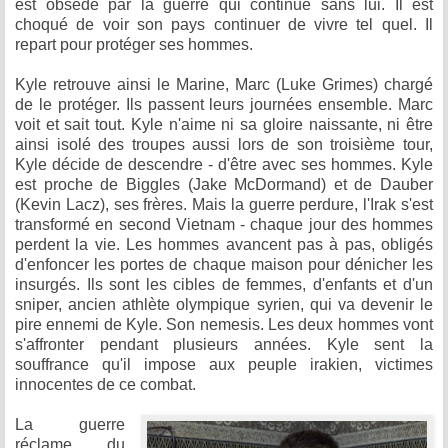
est obsédé par la guerre qui continue sans lui. Il est
choqué de voir son pays continuer de vivre tel quel. Il
repart pour protéger ses hommes.
Kyle retrouve ainsi le Marine, Marc (Luke Grimes) chargé
de le protéger. Ils passent leurs journées ensemble. Marc
voit et sait tout. Kyle n'aime ni sa gloire naissante, ni être
ainsi isolé des troupes aussi lors de son troisième tour,
Kyle décide de descendre - d'être avec ses hommes. Kyle
est proche de Biggles (Jake McDormand) et de Dauber
(Kevin Lacz), ses frères. Mais la guerre perdure, l'Irak s'est
transformé en second Vietnam - chaque jour des hommes
perdent la vie. Les hommes avancent pas à pas, obligés
d'enfoncer les portes de chaque maison pour dénicher les
insurgés. Ils sont les cibles de femmes, d'enfants et d'un
sniper, ancien athlète olympique syrien, qui va devenir le
pire ennemi de Kyle. Son nemesis. Les deux hommes vont
s'affronter pendant plusieurs années. Kyle sent la
souffrance qu'il impose aux peuple irakien, victimes
innocentes de ce combat.
La guerre
réclame du