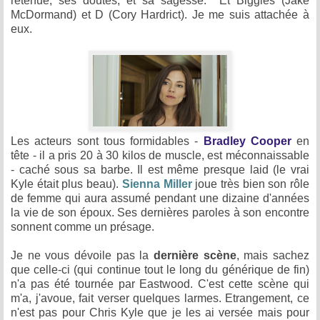
retenue, ses doutes, et sa sagesse. Et Biggles (Jake
McDormand) et D (Cory Hardrict). Je me suis attachée à
eux.
Les acteurs sont tous formidables -
Bradley Cooper
en
tête - il a pris 20 à 30 kilos de muscle, est méconnaissable
- caché sous sa barbe. Il est même presque laid (le vrai
Kyle était plus beau).
Sienna Miller
joue très bien son rôle
de femme qui aura assumé pendant une dizaine d'années
la vie de son époux. Ses dernières paroles à son encontre
sonnent comme un présage.
Je ne vous dévoile pas la
dernière scène
, mais sachez
que celle-ci (qui continue tout le long du générique de fin)
n'a pas été tournée par Eastwood. C'est cette scène qui
m'a, j'avoue, fait verser quelques larmes. Etrangement, ce
n'est pas pour Chris Kyle que je les ai versée mais pour