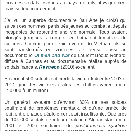
tous ces soldats revenus au pays, détruits physiquement
mais surtout moralement.
J'ai vu un superbe documentaire (sur Arte je crois) qui
suivait ces hommes, partis très jeunes au combat et depuis
incapables de reprendre une vie normale. Tous avaient
plongés (drogues, alcool) et enchainaient tentatives de
suicides. Comme pour ceux revenus du Vietnam, ils se
sont transformés en zombies. Je pense aussi au
documentaire
Of men and war
de Laurent Bécue-Renard,
diffusé à Cannes et au documentaire réalisé auprès de
soldats français,
Restrepo
(2010) excellent.
Environ 4 500 soldats ont perdu la vie en Irak entre 2003 et
2014 (pour les victimes civiles, les chiffres varient entre
150 000 à un million).
Un général avouera qu'environ 30% de ses soldats
souffraient de problèmes mentaux, et qu'une année de
répit entre chaque déploiement était insuffisante. Que près
de 104 000 soldats de retour d'Irak ou d'Afghanistan, entre
2001 et 2005 souffraient de
post-traumatic syndrom