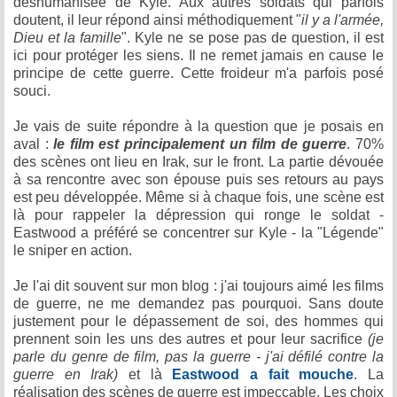
déshumanisée de Kyle. Aux autres soldats qui parfois
doutent, il leur répond ainsi méthodiquement "
il y a l'armée,
Dieu et la famille
". Kyle ne se pose pas de question, il est
ici pour protéger les siens. Il ne remet jamais en cause le
principe de cette guerre. Cette froideur m'a parfois posé
souci.
Je vais de suite répondre à la question que je posais en
aval :
le film est principalement un film de guerre
. 70%
des scènes ont lieu en Irak, sur le front. La partie dévouée
à sa rencontre avec son épouse puis ses retours au pays
est peu développée. Même si à chaque fois, une scène est
là pour rappeler la dépression qui ronge le soldat -
Eastwood a préféré se concentrer sur Kyle - la "Légende"
le sniper en action.
Je l'ai dit souvent sur mon blog : j'ai toujours aimé les films
de guerre, ne me demandez pas pourquoi. Sans doute
justement pour le dépassement de soi, des hommes qui
prennent soin les uns des autres et pour leur sacrifice
(je
parle du genre de film, pas la guerre - j'ai défilé contre la
guerre en Irak)
et là
Eastwood a fait mouche
. La
réalisation des scènes de guerre est impeccable. Les choix