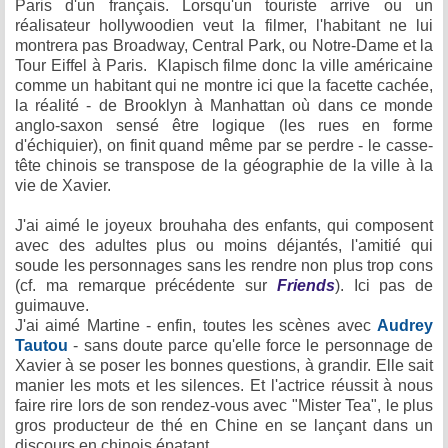
Paris d'un français. Lorsqu'un touriste arrive ou un
réalisateur hollywoodien veut la filmer, l'habitant ne lui
montrera pas Broadway, Central Park, ou Notre-Dame et la
Tour Eiffel à Paris. Klapisch filme donc la ville américaine
comme un habitant qui ne montre ici que la facette cachée,
la réalité - de Brooklyn à Manhattan où dans ce monde
anglo-saxon sensé être logique (les rues en forme
d'échiquier), on finit quand même par se perdre - le casse-
tête chinois se transpose de la géographie de la ville à la
vie de Xavier.
J'ai aimé le joyeux brouhaha des enfants, qui composent
avec des adultes plus ou moins déjantés, l'amitié qui
soude les personnages sans les rendre non plus trop cons
(cf. ma remarque précédente sur
Friends
). Ici pas de
guimauve.
J'ai aimé Martine - enfin, toutes les scènes avec
Audrey
Tautou
- sans doute parce qu'elle force le personnage de
Xavier à se poser les bonnes questions, à grandir. Elle sait
manier les mots et les silences. Et l'actrice réussit à nous
faire rire lors de son rendez-vous avec "Mister Tea", le plus
gros producteur de thé en Chine en se lançant dans un
discours en chinois épatant.