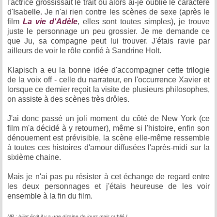
l'actrice grossissait le trait ou alors ai-je oublié le caractère
d'Isabelle. Je n'ai rien contre les scènes de sexe (après le
film
La vie d'Adèle
, elles sont toutes simples), je trouve
juste le personnage un peu grossier. Je me demande ce
que Ju, sa compagne peut lui trouver. J'étais ravie par
ailleurs de voir le rôle confié à Sandrine Holt.
Klapisch a eu la bonne idée d'accompagner cette trilogie
de la voix off - celle du narrateur, en l'occurrence Xavier et
lorsque ce dernier reçoit la visite de plusieurs philosophes,
on assiste à des scènes très drôles.
J'ai donc passé un joli moment du côté de New York (ce
film m'a décidé à y retourner), même si l'histoire, enfin son
dénouement est prévisible, la scène elle-même ressemble
à toutes ces histoires d'amour diffusées l'après-midi sur la
sixième chaine.
Mais je n'ai pas pu résister à cet échange de regard entre
les deux personnages et j'étais heureuse de les voir
ensemble à la fin du film.
NB : billet écrit il y a une dizaine de jours mais oublié !