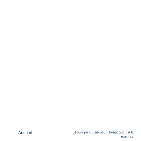
Accueil
Et puis j'ai lu... un peu... beaucoup .. à la
folie ! >>