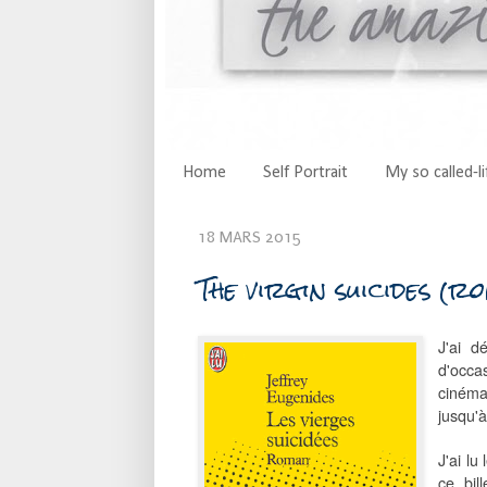
Home
Self Portrait
My so called-li
18 MARS 2015
The virgin suicides (r
J'ai d
d'occa
cinéma
jusqu'à
J'ai l
ce bil