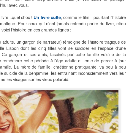
d'hui avec vous.
livre ..quel choc !
Un livre culte
, comme le film - pourtant l'histoire
amatique. Pour ceux qui n'ont jamais entendu parler du livre, et/ou
, voici l'histoire en ces grandes lignes :
adulte, un garçon (le narrateur) témoigne de l'histoire tragique de
ille Lisbon dont les cinq filles vont se suicider en l'espace d'une
 Ce garçon et ses amis, fascinés par cette famille voisine de la
se remémore cette période à l'âge adulte et tente de percer à jour
amille. La mère de famille, chrétienne pratiquante, va peu à peu
 le suicide de la benjamine, les entrainant inconsciemment vers leur
me les visages sur les vieux polaroid.