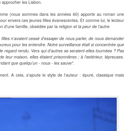
u approcher les Lisbon.
homme (nous sommes dans les années 60) apporte au roman une
ur envers ces jeunes filles évanescentes. Et comme lui, le lecteur
on d'une famille, obsédée par la religion
et la peur de l'autre.
filles n'avaient cessé d'essayer de nous parler, de nous demander
ureux pour les entendre. Notre surveillance était si concentrée que
e regard rendu. Vers qui d'autres se seraient-elles tournées ? Pas
 de leur maison, elles étaient prisonnières ; à l'extérieur, lépreuses.
endant que quelqu'un - nous - les sauve".
ment. A cela, s'ajoute le style de l'auteur : épuré, classique mais