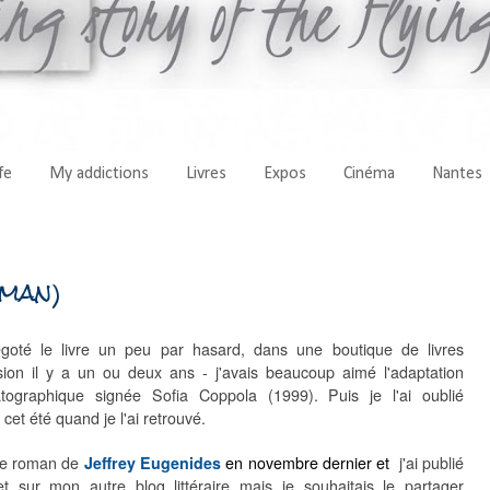
fe
My addictions
Livres
Expos
Cinéma
Nantes
oman)
égoté le livre un peu par hasard, dans une boutique de livres
sion il y a un ou deux ans - j'avais beaucoup aimé l'adaptation
tographique signée Sofia Coppola (1999). Puis je l'ai oublié
 cet été quand je l'ai retrouvé.
u le roman de
Jeffrey Eugenides
en novembre dernier et
j'ai publié
let sur mon autre blog littéraire mais je souhaitais le partager