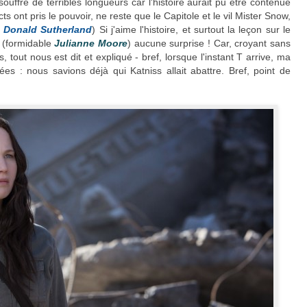
 souffre de terribles longueurs car l'histoire aurait pu être contenue
ts ont pris le pouvoir, ne reste que le Capitole et le vil Mister Snow,
e
Donald Sutherland
) Si j'aime l'histoire, et surtout la leçon sur le
r (formidable
Julianne Moore
) aucune surprise ! Car, croyant sans
 tout nous est dit et expliqué - bref, lorsque l'instant T arrive, ma
 : nous savions déjà qui Katniss allait abattre. Bref, point de