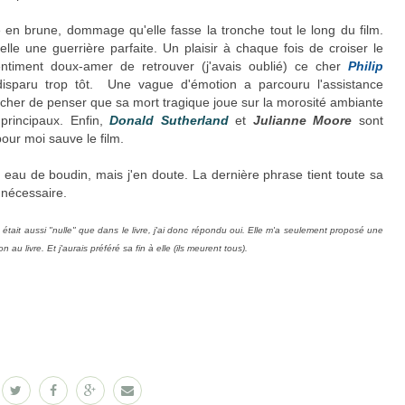
 en brune, dommage qu'elle fasse la tronche tout le long du film.
elle une guerrière parfaite. Un plaisir à chaque fois de croiser le
timent doux-amer de retrouver (j'avais oublié) ce cher
Philip
isparu trop tôt. Une vague d'émotion a parcouru l'assistance
êcher de penser que sa mort tragique joue sur la morosité ambiante
rincipaux. Enfin,
Donald Sutherland
et
Julianne Moore
sont
pour moi sauve le film.
 en eau de boudin, mais j'en doute. La dernière phrase tient toute sa
s nécessaire.
 était aussi "nulle" que dans le livre, j'ai donc répondu oui. Elle m'a seulement proposé une
on au livre. Et j'aurais préféré sa fin à elle (ils meurent tous).