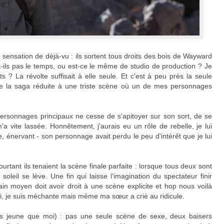
sensation de déjà-vu : ils sortent tous droits des bois de Wayward
ils pas le temps, ou est-ce le même de studio de production ? Je
? La révolte suffisait à elle seule. Et c'est à peu près la seule
 de la saga réduite à une triste scène où un de mes personnages
s personnages principaux ne cesse de s'apitoyer sur son sort, de se
'a vite lassée. Honnêtement, j'aurais eu un rôle de rebelle, je lui
de, énervant - son personnage avait perdu le peu d'intérêt que je lui
ourtant ils tenaient la scène finale parfaite : lorsque tous deux sont
soleil se lève. Une fin qui laisse l'imagination du spectateur finir
cain moyen doit avoir droit à une scène explicite et hop nous voilà
 Oui, je suis méchante mais même ma sœur a crié au ridicule.
us jeune que moi) : pas une seule scène de sexe, deux baisers