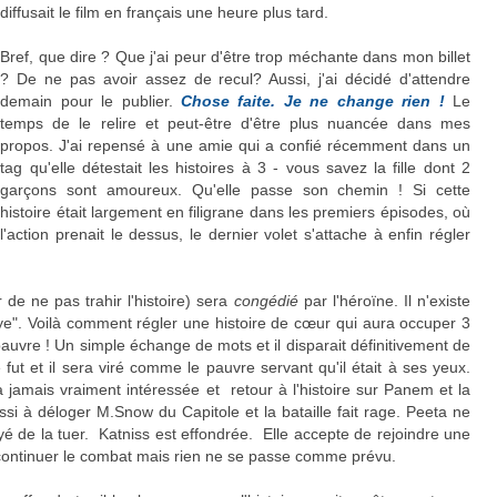
diffusait le film en français une heure plus tard.
Bref, que dire ? Que j'ai peur d'être trop méchante dans mon billet
? De ne pas avoir assez de recul? Aussi, j'ai décidé d'attendre
demain pour le publier.
Chose faite. Je ne change rien !
Le
temps de le relire et peut-être d'être plus nuancée dans mes
propos. J'ai repensé à une amie qui a confié récemment dans un
tag qu'elle détestait les histoires à 3 - vous savez la fille dont 2
garçons sont amoureux. Qu'elle passe son chemin ! Si cette
histoire était largement en filigrane dans les premiers épisodes, où
l'action prenait le dessus, le dernier volet s'attache à enfin régler
de ne pas trahir l'histoire) sera
congédié
par l'héroïne. Il n'existe
ye". Voilà comment régler une histoire de cœur qui aura occuper 3
auvre ! Un simple échange de mots et il disparait définitivement de
e fut et il sera viré comme le pauvre servant qu'il était à ses yeux.
a jamais vraiment intéressée et retour à l'histoire sur Panem et la
ssi à déloger M.Snow du Capitole et la bataille fait rage. Peeta ne
sayé de la tuer. Katniss est effondrée. Elle accepte de rejoindre une
 à continuer le combat mais rien ne se passe comme prévu.