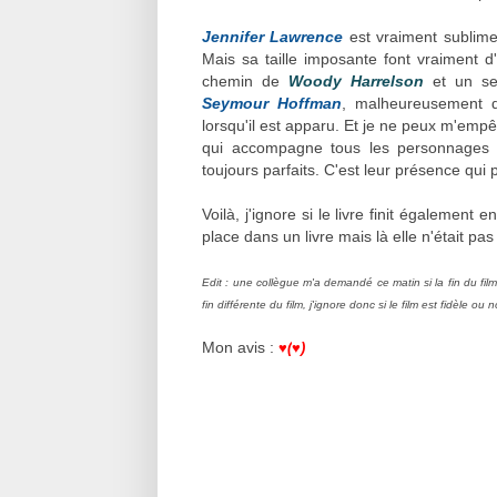
Jennifer Lawrence
est vraiment sublime
Mais sa taille imposante font vraiment d'
chemin de
Woody Harrelson
et un sen
Seymour Hoffman
, malheureusement d
lorsqu'il est apparu. Et je ne peux m'emp
qui accompagne tous les personnages p
toujours parfaits. C'est leur présence qui 
Voilà, j'ignore si le livre finit également
place dans un livre mais là elle n'était pa
Edit : une collègue m'a demandé ce matin si la fin du film
fin différente du film, j'ignore donc si le film est fidèle ou n
Mon avis :
♥(
♥)