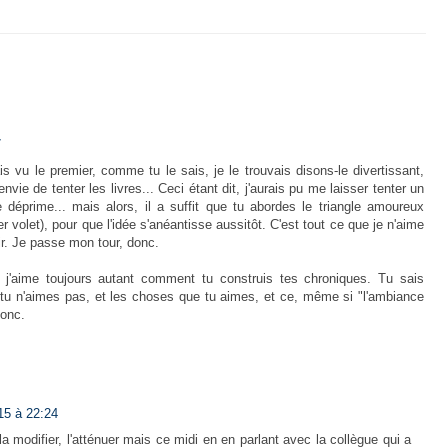
7
s vu le premier, comme tu le sais, je le trouvais disons-le divertissant,
e de tenter les livres... Ceci étant dit, j'aurais pu me laisser tenter un
 déprime... mais alors, il a suffit que tu abordes le triangle amoureux
r volet), pour que l'idée s'anéantisse aussitôt. C'est tout ce que je n'aime
ir. Je passe mon tour, donc.
il, j'aime toujours autant comment tu construis tes chroniques. Tu sais
i tu n'aimes pas, et les choses que tu aimes, et ce, même si "l'ambiance
donc.
15 à 22:24
a modifier, l'atténuer mais ce midi en en parlant avec la collègue qui a