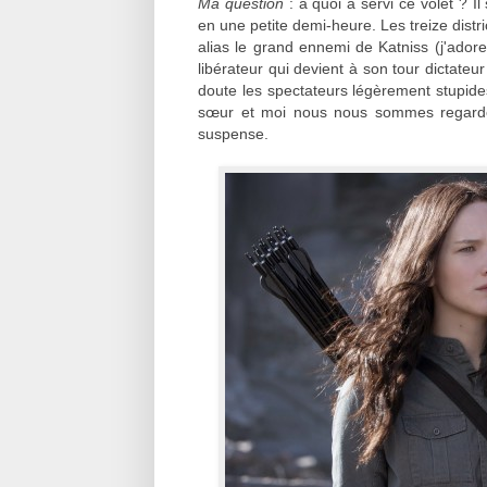
Ma question
: à quoi a servi ce volet ? Il
en une petite demi-heure. Les treize distric
alias le grand ennemi de Katniss (j'ador
libérateur qui devient à son tour dictateu
doute les spectateurs légèrement stupides,
sœur et moi nous nous sommes regardées
suspense.