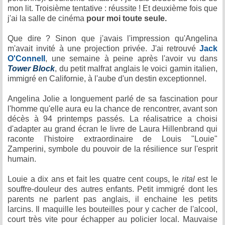
mon lit. Troisième tentative : réussite ! Et deuxième fois que
j'ai la salle de cinéma
pour moi toute seule.
Que dire ? Sinon que j'avais l'impression qu'Angelina
m'avait invité à une projection privée. J'ai retrouvé
Jack
O'Connell
, une semaine à peine après l'avoir vu dans
Tower Block
, du petit malfrat anglais le voici gamin italien,
immigré en Californie, à l'aube d'un destin exceptionnel.
Angelina Jolie a longuement parlé de sa fascination pour
l'homme qu'elle aura eu la chance de rencontrer, avant son
décès à 94 printemps passés. La réalisatrice a choisi
d'adapter au grand écran le livre de Laura Hillenbrand qui
raconte l'histoire extraordinaire de Louis "Louie"
Zamperini, symbole du pouvoir de la résilience sur l'esprit
humain.
Louie a dix ans et fait les quatre cent coups, le
rital
est le
souffre-douleur des autres enfants. Petit immigré dont les
parents ne parlent pas anglais, il enchaine les petits
larcins. Il maquille les bouteilles pour y cacher de l'alcool,
court très vite pour échapper au policier local. Mauvaise