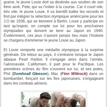
graine, le jeune Louie doit sa destinée aus soutien de son
frère ainé, Pete, qui va l'initier à la course.
Car il court vite,
très vite
, le jeune Louie. Il va bientôt battre les records et
finit par intégrer la sélection olympique américaine pour les
J.O de 1936, qui se tiennent à Berlin. Louie y participe en
tant qu'espoir, on compte sur lui pour les prochaines
olympiades qui doivent se tenir au Japon en 1940.
Évidemment, ces jeux n'auront jamais lieu mais l'histoire
se chargera d'emmener le jeune Louie au Japon.
Et Louie remporte une médaille olympique à la surprise
générale. De retour au pays, il s'entraine lorsque le Japon
attaque Pearl Harbor. Il s'engage alors dans l'armée,
l'aéronavale. Californien, il part pour le Pacifique. Les
premières scènes du film s'ouvrent sur lui, et ses potes,
Phil (
Domhnall Gleeson
), Mac (
Finn Wittrock
)
dans un
bombardier, fonçant sur les îles japonaises, s'engageant
dans les combats aériens.